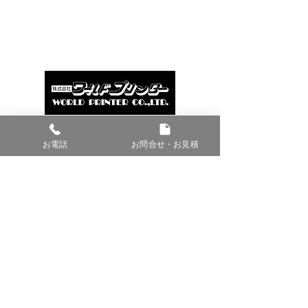
東京
上野
株式会社 ワールド・プリンター
お電話
お問合せ・お見積
本社所在地（第3工場）
〒114-0011 東京都北区昭和町2-9-11
第1工場
〒114-0011
東京都北区昭和町2-17-1
第2工場
〒114-0011
東京都北区昭和町2-10-10
第4工場
〒114-0011
東京都北区昭和町2-12-6